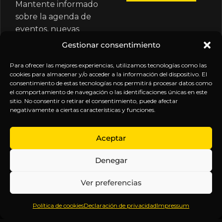
Mantente informado
sobre la agenda de
eventos, nuevas
publicaciones y
Gestionar consentimiento
actualizaciones de tu
suscripción.
Para ofrecer las mejores experiencias, utilizamos tecnologías como las
cookies para almacenar y/o acceder a la información del dispositivo. El
consentimiento de estas tecnologías nos permitirá procesar datos como
el comportamiento de navegación o las identificaciones únicas en este
sitio. No consentir o retirar el consentimiento, puede afectar
negativamente a ciertas características y funciones.
EXPLORA
LEGAL
SÍGUENOS
Aceptar
Inicio
Política
Inteligencia
Denegar
Sobre
de
sin
Daniel
Privacidad
censura.
Ver preferencias
Contenido
Términos y
Anticipándonos
Suscripciones
Condiciones
a los
Política de cookies
Declaración de privacidad
Impressum
Webinars
Aviso
acontecimientos