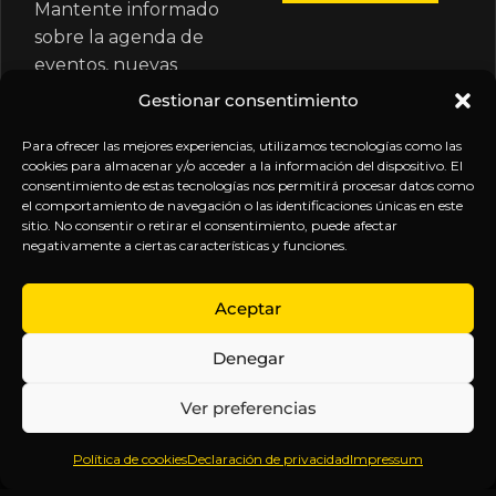
Mantente informado
sobre la agenda de
eventos, nuevas
publicaciones y
Gestionar consentimiento
actualizaciones de tu
suscripción.
Para ofrecer las mejores experiencias, utilizamos tecnologías como las
cookies para almacenar y/o acceder a la información del dispositivo. El
consentimiento de estas tecnologías nos permitirá procesar datos como
el comportamiento de navegación o las identificaciones únicas en este
sitio. No consentir o retirar el consentimiento, puede afectar
negativamente a ciertas características y funciones.
EXPLORA
LEGAL
SÍGUENOS
Aceptar
Inicio
Política
Inteligencia
Denegar
Sobre
de
sin
Daniel
Privacidad
censura.
Ver preferencias
Contenido
Términos y
Anticipándonos
Suscripciones
Condiciones
a los
Política de cookies
Declaración de privacidad
Impressum
Webinars
Aviso
acontecimientos