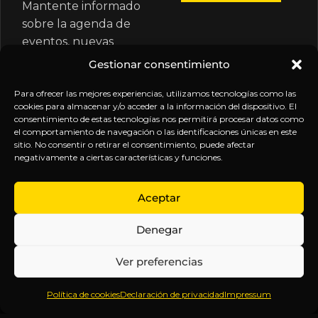
Mantente informado
sobre la agenda de
eventos, nuevas
publicaciones y
Gestionar consentimiento
actualizaciones de tu
suscripción.
Para ofrecer las mejores experiencias, utilizamos tecnologías como las
cookies para almacenar y/o acceder a la información del dispositivo. El
consentimiento de estas tecnologías nos permitirá procesar datos como
el comportamiento de navegación o las identificaciones únicas en este
sitio. No consentir o retirar el consentimiento, puede afectar
negativamente a ciertas características y funciones.
EXPLORA
LEGAL
SÍGUENOS
Aceptar
Inicio
Política
Inteligencia
Denegar
Sobre
de
sin
Daniel
Privacidad
censura.
Ver preferencias
Contenido
Términos y
Anticipándonos
Suscripciones
Condiciones
a los
Política de cookies
Declaración de privacidad
Impressum
Webinars
Aviso
acontecimientos