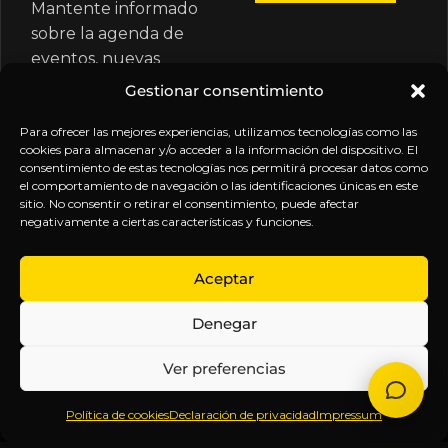
Mantente informado
sobre la agenda de
eventos, nuevas
publicaciones y
Gestionar consentimiento
actualizaciones de tu
suscripción.
Para ofrecer las mejores experiencias, utilizamos tecnologías como las
cookies para almacenar y/o acceder a la información del dispositivo. El
consentimiento de estas tecnologías nos permitirá procesar datos como
el comportamiento de navegación o las identificaciones únicas en este
sitio. No consentir o retirar el consentimiento, puede afectar
negativamente a ciertas características y funciones.
EXPLORA
LEGAL
SÍGUENOS
Aceptar
Inicio
Política
Inteligencia
Denegar
Sobre
de
sin
Daniel
Privacidad
censura.
Ver preferencias
Contenido
Términos y
Anticipándonos
Suscripciones
Condiciones
a los
Política de cookies
Declaración de privacidad
Impressum
Webinars
Aviso
acontecimientos