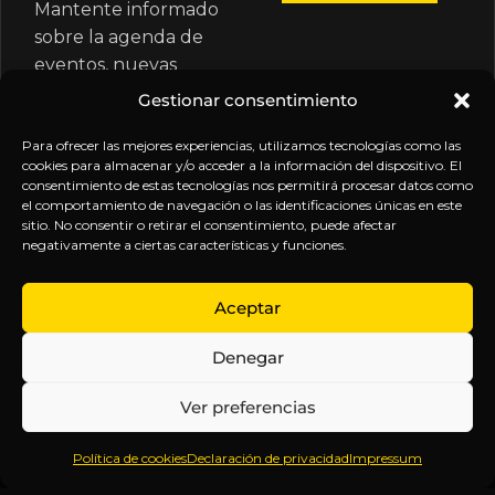
Mantente informado
sobre la agenda de
eventos, nuevas
publicaciones y
Gestionar consentimiento
actualizaciones de tu
suscripción.
Para ofrecer las mejores experiencias, utilizamos tecnologías como las
cookies para almacenar y/o acceder a la información del dispositivo. El
consentimiento de estas tecnologías nos permitirá procesar datos como
el comportamiento de navegación o las identificaciones únicas en este
sitio. No consentir o retirar el consentimiento, puede afectar
negativamente a ciertas características y funciones.
EXPLORA
LEGAL
SÍGUENOS
Aceptar
Inicio
Política
Inteligencia
Denegar
Sobre
de
sin
Daniel
Privacidad
censura.
Ver preferencias
Contenido
Términos y
Anticipándonos
Suscripciones
Condiciones
a los
Política de cookies
Declaración de privacidad
Impressum
Webinars
Aviso
acontecimientos