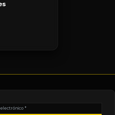
es
nico