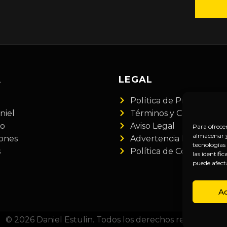
A
LEGAL
Política de Privacidad
niel
Términos y Condiciones
do
Aviso Legal
Para ofrece
almacenar y/
iones
Advertencia Financiera
tecnologías
s
Política de Cookies
las identifi
puede afect
A
© 2026 Daniel Estulin. Todos los derechos reservados.