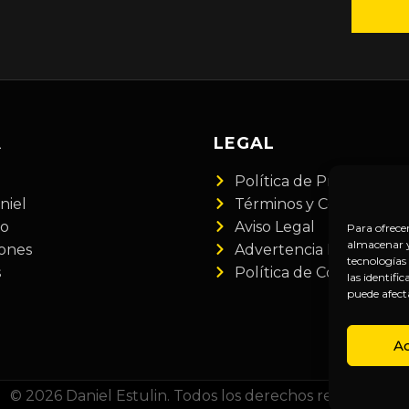
A
LEGAL
Política de Privacidad
niel
Términos y Condiciones
do
Aviso Legal
Para ofrece
almacenar y/
iones
Advertencia Financiera
tecnologías
s
Política de Cookies
las identifi
puede afect
A
© 2026 Daniel Estulin. Todos los derechos reservados.