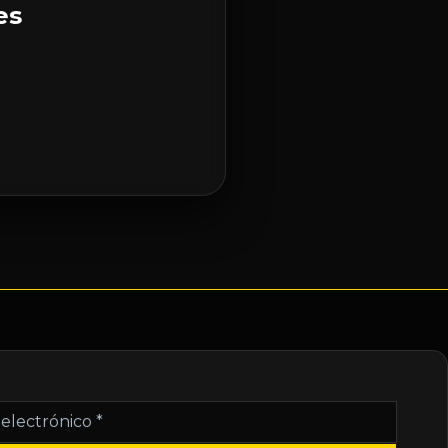
es
nico