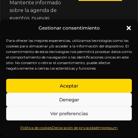
Mantente informado
sobre la agenda de
eventos, nuevas
publicaciones y
Gestionar consentimiento
actualizaciones de tu
suscripción.
Para ofrecer las mejores experiencias, utilizamos tecnologías como las
cookies para almacenar y/o acceder a la información del dispositivo. El
consentimiento de estas tecnologías nos permitirá procesar datos como
el comportamiento de navegación o las identificaciones únicas en este
sitio. No consentir o retirar el consentimiento, puede afectar
negativamente a ciertas características y funciones.
EXPLORA
LEGAL
SÍGUENOS
Aceptar
Inicio
Política
Inteligencia
Denegar
Sobre
de
sin
Daniel
Privacidad
censura.
Ver preferencias
Contenido
Términos y
Anticipándonos
Suscripciones
Condiciones
a los
Política de cookies
Declaración de privacidad
Impressum
Webinars
Aviso
acontecimientos