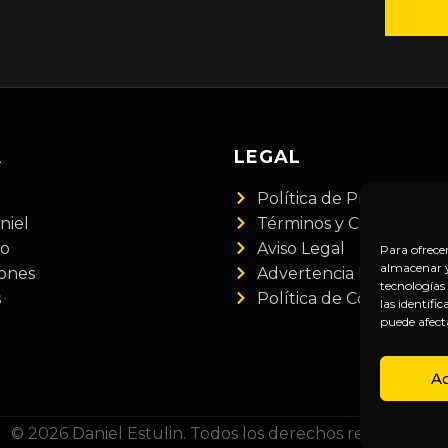
A
LEGAL
Política de Privacidad
niel
Términos y Condiciones
do
Aviso Legal
Para ofrece
almacenar y/
iones
Advertencia Financiera
tecnologías
s
Política de Cookies
las identifi
puede afect
A
© 2026 Daniel Estulin. Todos los derechos reservados.