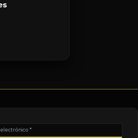
es
nico