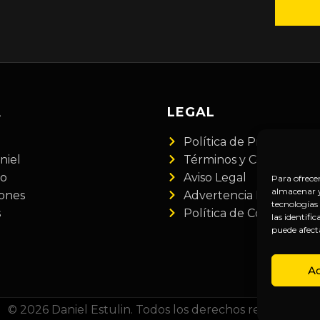
A
LEGAL
Política de Privacidad
niel
Términos y Condiciones
do
Aviso Legal
Para ofrece
almacenar y/
iones
Advertencia Financiera
tecnologías
s
Política de Cookies
las identifi
puede afect
A
© 2026 Daniel Estulin. Todos los derechos reservados.