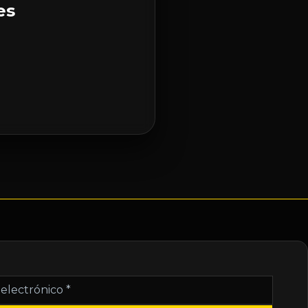
es
nico