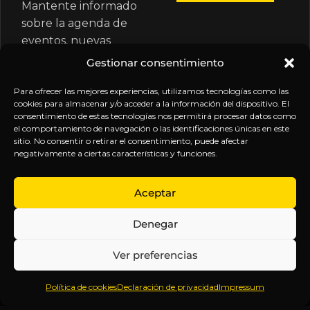
Mantente informado
sobre la agenda de
eventos, nuevas
publicaciones y
Gestionar consentimiento
actualizaciones de tu
suscripción.
Para ofrecer las mejores experiencias, utilizamos tecnologías como las
cookies para almacenar y/o acceder a la información del dispositivo. El
consentimiento de estas tecnologías nos permitirá procesar datos como
el comportamiento de navegación o las identificaciones únicas en este
sitio. No consentir o retirar el consentimiento, puede afectar
negativamente a ciertas características y funciones.
EXPLORA
LEGAL
SÍGUENOS
Aceptar
Inicio
Política
Inteligencia
Denegar
Sobre
de
sin
Daniel
Privacidad
censura.
Ver preferencias
Contenido
Términos y
Anticipándonos
Suscripciones
Condiciones
a los
Política de cookies
Declaración de privacidad
Impressum
Webinars
Aviso
acontecimientos