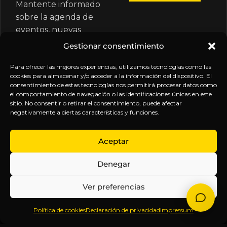
Mantente informado
sobre la agenda de
eventos, nuevas
publicaciones y
Gestionar consentimiento
actualizaciones de tu
suscripción.
Para ofrecer las mejores experiencias, utilizamos tecnologías como las
cookies para almacenar y/o acceder a la información del dispositivo. El
consentimiento de estas tecnologías nos permitirá procesar datos como
el comportamiento de navegación o las identificaciones únicas en este
sitio. No consentir o retirar el consentimiento, puede afectar
negativamente a ciertas características y funciones.
EXPLORA
LEGAL
SÍGUENOS
Aceptar
Inicio
Política
Inteligencia
Denegar
Sobre
de
sin
Daniel
Privacidad
censura.
Ver preferencias
Contenido
Términos y
Anticipándonos
Suscripciones
Condiciones
a los
Política de cookies
Declaración de privacidad
Impressum
Webinars
Aviso
acontecimientos