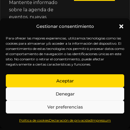
Mantente informado
sobre la agenda de
eventos, nuevas
publicaciones y
Gestionar consentimiento
actualizaciones de tu
suscripción.
Para ofrecer las mejores experiencias, utilizamos tecnologías como las
cookies para almacenar y/o acceder a la información del dispositivo. El
consentimiento de estas tecnologías nos permitirá procesar datos como
el comportamiento de navegación o las identificaciones únicas en este
sitio. No consentir o retirar el consentimiento, puede afectar
negativamente a ciertas características y funciones.
EXPLORA
LEGAL
SÍGUENOS
Aceptar
Inicio
Política
Inteligencia
Denegar
Sobre
de
sin
Daniel
Privacidad
censura.
Ver preferencias
Contenido
Términos y
Anticipándonos
Suscripciones
Condiciones
a los
Política de cookies
Declaración de privacidad
Impressum
Webinars
Aviso
acontecimientos