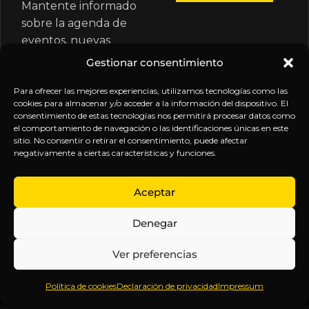
Mantente informado
sobre la agenda de
eventos, nuevas
publicaciones y
Gestionar consentimiento
actualizaciones de tu
suscripción.
Para ofrecer las mejores experiencias, utilizamos tecnologías como las
cookies para almacenar y/o acceder a la información del dispositivo. El
consentimiento de estas tecnologías nos permitirá procesar datos como
el comportamiento de navegación o las identificaciones únicas en este
sitio. No consentir o retirar el consentimiento, puede afectar
negativamente a ciertas características y funciones.
EXPLORA
LEGAL
SÍGUENOS
Aceptar
Inicio
Política
Inteligencia
Denegar
Sobre
de
sin
Daniel
Privacidad
censura.
Ver preferencias
Contenido
Términos y
Anticipándonos
Suscripciones
Condiciones
a los
Política de cookies
Declaración de privacidad
Impressum
Webinars
Aviso
acontecimientos