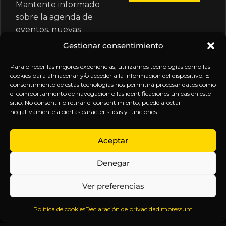
Mantente informado
sobre la agenda de
eventos, nuevas
publicaciones y
Gestionar consentimiento
actualizaciones de tu
suscripción.
Para ofrecer las mejores experiencias, utilizamos tecnologías como las
cookies para almacenar y/o acceder a la información del dispositivo. El
consentimiento de estas tecnologías nos permitirá procesar datos como
el comportamiento de navegación o las identificaciones únicas en este
sitio. No consentir o retirar el consentimiento, puede afectar
negativamente a ciertas características y funciones.
EXPLORA
LEGAL
SÍGUENOS
Aceptar
Inicio
Política
Inteligencia
Denegar
Sobre
de
sin
Daniel
Privacidad
censura.
Ver preferencias
Contenido
Términos y
Anticipándonos
Suscripciones
Condiciones
a los
Política de cookies
Declaración de privacidad
Impressum
Webinars
Aviso
acontecimientos