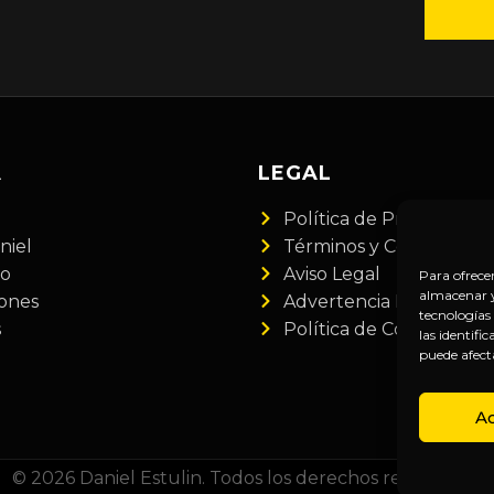
A
LEGAL
Política de Privacidad
niel
Términos y Condiciones
do
Aviso Legal
Para ofrece
almacenar y/
iones
Advertencia Financiera
tecnologías
s
Política de Cookies
las identifi
puede afect
A
© 2026 Daniel Estulin. Todos los derechos reservados.