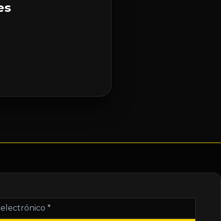
es
nico