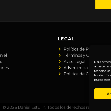
A
LEGAL
Política de Privacidad
niel
Términos y Condiciones
do
Aviso Legal
Para ofrece
almacenar y/
iones
Advertencia Financiera
tecnologías
s
Política de Cookies
las identifi
puede afect
A
© 2026 Daniel Estulin. Todos los derechos reservados.