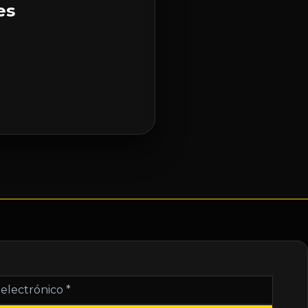
es
nico