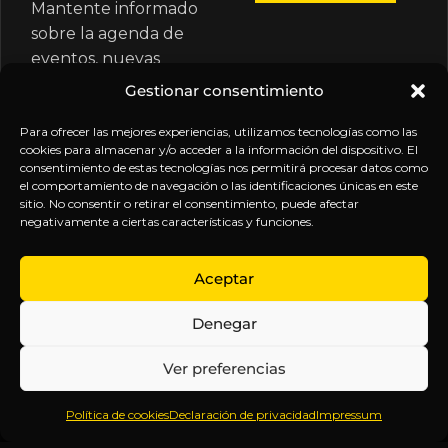
Mantente informado
sobre la agenda de
eventos, nuevas
publicaciones y
Gestionar consentimiento
actualizaciones de tu
suscripción.
Para ofrecer las mejores experiencias, utilizamos tecnologías como las
cookies para almacenar y/o acceder a la información del dispositivo. El
consentimiento de estas tecnologías nos permitirá procesar datos como
el comportamiento de navegación o las identificaciones únicas en este
sitio. No consentir o retirar el consentimiento, puede afectar
negativamente a ciertas características y funciones.
EXPLORA
LEGAL
SÍGUENOS
Aceptar
Inicio
Política
Inteligencia
Denegar
Sobre
de
sin
Daniel
Privacidad
censura.
Ver preferencias
Contenido
Términos y
Anticipándonos
Suscripciones
Condiciones
a los
Política de cookies
Declaración de privacidad
Impressum
Webinars
Aviso
acontecimientos