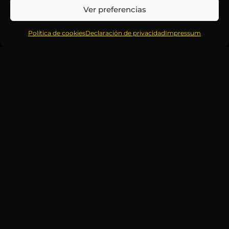
Ver preferencias
Política de cookies
Declaración de privacidad
Impressum
NO TE
Correo
PIERDAS
electrónico
NINGUNA
*
ACTUALIZACIÓN
Mantente informado
sobre la agenda de
eventos, nuevas
publicaciones y