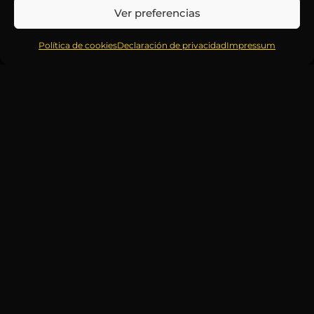
Ver preferencias
Política de cookies
Declaración de privacidad
Impressum
NO TE
Correo
PIERDAS
electrónico
NINGUNA
*
ACTUALIZACIÓN
Mantente informado
sobre la agenda de
eventos, nuevas
publicaciones y