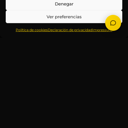
Denegar
Ver preferencias
Política de cookies
Declaración de privacidad
Impressum
NO TE
Correo
PIERDAS
electrónico
NINGUNA
*
ACTUALIZACIÓN
Mantente informado
sobre la agenda de