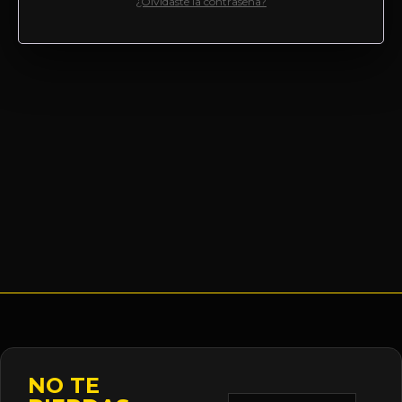
¿Olvidaste la contraseña?
NO TE
Correo