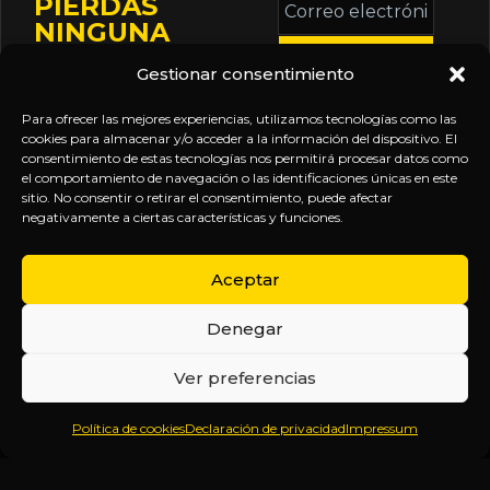
PIERDAS
electrónico
NINGUNA
*
ACTUALIZACIÓN
Gestionar consentimiento
Mantente informado
sobre la agenda de
Para ofrecer las mejores experiencias, utilizamos tecnologías como las
eventos, nuevas
cookies para almacenar y/o acceder a la información del dispositivo. El
consentimiento de estas tecnologías nos permitirá procesar datos como
publicaciones y
el comportamiento de navegación o las identificaciones únicas en este
actualizaciones de tu
sitio. No consentir o retirar el consentimiento, puede afectar
negativamente a ciertas características y funciones.
suscripción.
Aceptar
Denegar
EXPLORA
LEGAL
SÍGUENOS
Ver preferencias
Inicio
Política
Inteligencia
Política de cookies
Declaración de privacidad
Impressum
Sobre
de
sin
Daniel
Privacidad
censura.
Contenido
Términos y