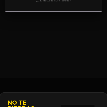
¿Olvidaste la contraseña?
NO TE
Correo