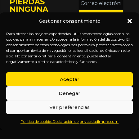
PIERDAS
electrónico
NINGUNA
*
ACTUALIZACIÓN
Gestionar consentimiento
Mantente informado
sobre la agenda de
Para ofrecer las mejores experiencias, utilizamos tecnologías como las
eventos, nuevas
cookies para almacenar y/o acceder a la información del dispositivo. El
consentimiento de estas tecnologías nos permitirá procesar datos como
publicaciones y
el comportamiento de navegación o las identificaciones únicas en este
actualizaciones de tu
sitio. No consentir o retirar el consentimiento, puede afectar
negativamente a ciertas características y funciones.
suscripción.
Aceptar
Denegar
EXPLORA
LEGAL
SÍGUENOS
Ver preferencias
Inicio
Política
Inteligencia
Política de cookies
Declaración de privacidad
Impressum
Sobre
de
sin
Daniel
Privacidad
censura.
Contenido
Términos y