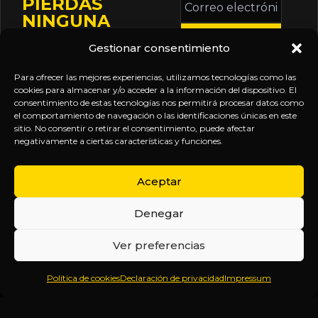
PIERDAS
electrónico
NINGUNA
*
ACTUALIZACIÓN
Gestionar consentimiento
Mantente informado
sobre la agenda de
Para ofrecer las mejores experiencias, utilizamos tecnologías como las
eventos, nuevas
cookies para almacenar y/o acceder a la información del dispositivo. El
consentimiento de estas tecnologías nos permitirá procesar datos como
publicaciones y
el comportamiento de navegación o las identificaciones únicas en este
actualizaciones de tu
sitio. No consentir o retirar el consentimiento, puede afectar
negativamente a ciertas características y funciones.
suscripción.
Aceptar
Denegar
EXPLORA
LEGAL
SÍGUENOS
Ver preferencias
Inicio
Política
Inteligencia
Política de cookies
Declaración de privacidad
Impressum
Sobre
de
sin
Daniel
Privacidad
censura.
Contenido
Términos y