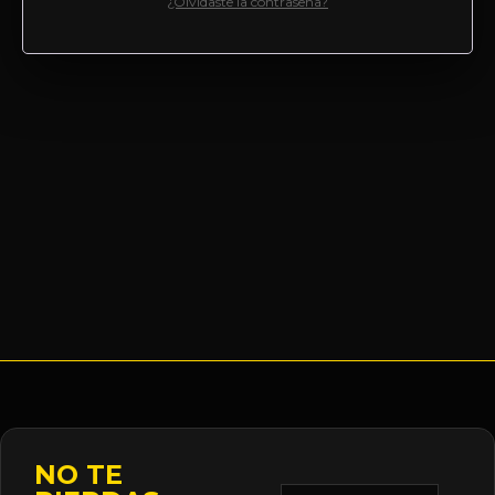
¿Olvidaste la contraseña?
NO TE
Correo