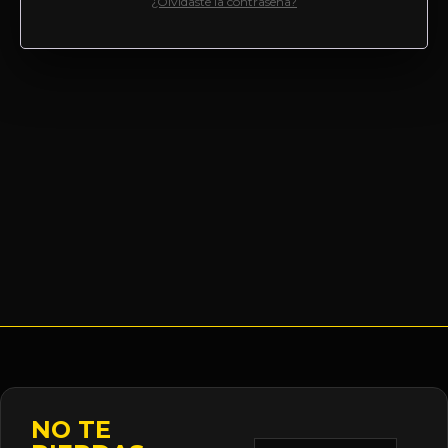
¿Olvidaste la contraseña?
NO TE
Correo