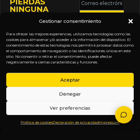
PIERDAS
electrónico
NINGUNA
*
ACTUALIZACIÓN
Gestionar consentimiento
Mantente informado
sobre la agenda de
Para ofrecer las mejores experiencias, utilizamos tecnologías como las
eventos, nuevas
cookies para almacenar y/o acceder a la información del dispositivo. El
consentimiento de estas tecnologías nos permitirá procesar datos como
publicaciones y
el comportamiento de navegación o las identificaciones únicas en este
actualizaciones de tu
sitio. No consentir o retirar el consentimiento, puede afectar
negativamente a ciertas características y funciones.
suscripción.
Aceptar
Denegar
EXPLORA
LEGAL
SÍGUENOS
Ver preferencias
Inicio
Política
Inteligencia
Política de cookies
Declaración de privacidad
Impressum
Sobre
de
sin
Daniel
Privacidad
censura.
Contenido
Términos y