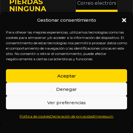
PIERDAS
electrónico
NINGUNA
*
ACTUALIZACIÓN
Gestionar consentimiento
Mantente informado
sobre la agenda de
Para ofrecer las mejores experiencias, utilizamos tecnologías como las
eventos, nuevas
cookies para almacenar y/o acceder a la información del dispositivo. El
consentimiento de estas tecnologías nos permitirá procesar datos como
publicaciones y
el comportamiento de navegación o las identificaciones únicas en este
actualizaciones de tu
sitio. No consentir o retirar el consentimiento, puede afectar
negativamente a ciertas características y funciones.
suscripción.
Aceptar
Denegar
EXPLORA
LEGAL
SÍGUENOS
Ver preferencias
Inicio
Política
Inteligencia
Política de cookies
Declaración de privacidad
Impressum
Sobre
de
sin
Daniel
Privacidad
censura.
Contenido
Términos y