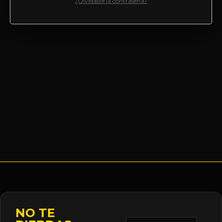
¿Olvidaste la contraseña?
NO TE
Correo