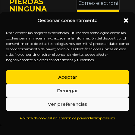
PIERDAS
electrónico
NINGUNA
*
ACTUALIZACIÓN
Gestionar consentimiento
Mantente informado
sobre la agenda de
Para ofrecer las mejores experiencias, utilizamos tecnologías como las
eventos, nuevas
cookies para almacenar y/o acceder a la información del dispositivo. El
consentimiento de estas tecnologías nos permitirá procesar datos como
publicaciones y
el comportamiento de navegación o las identificaciones únicas en este
actualizaciones de tu
sitio. No consentir o retirar el consentimiento, puede afectar
negativamente a ciertas características y funciones.
suscripción.
Aceptar
Denegar
EXPLORA
LEGAL
SÍGUENOS
Ver preferencias
Inicio
Política
Inteligencia
Política de cookies
Declaración de privacidad
Impressum
Sobre
de
sin
Daniel
Privacidad
censura.
Contenido
Términos y