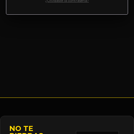
¿Olvidaste la contraseña?
NO TE
Correo