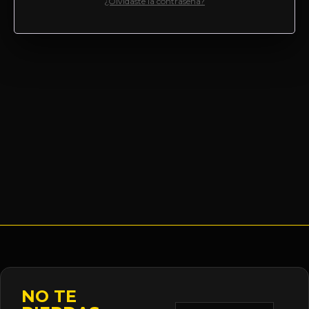
¿Olvidaste la contraseña?
NO TE
Correo