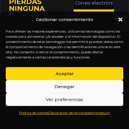
PIERDAS
electrónico
NINGUNA
*
ACTUALIZACIÓN
Gestionar consentimiento
Mantente informado
sobre la agenda de
Para ofrecer las mejores experiencias, utilizamos tecnologías como las
eventos, nuevas
cookies para almacenar y/o acceder a la información del dispositivo. El
consentimiento de estas tecnologías nos permitirá procesar datos como
publicaciones y
el comportamiento de navegación o las identificaciones únicas en este
actualizaciones de tu
sitio. No consentir o retirar el consentimiento, puede afectar
negativamente a ciertas características y funciones.
suscripción.
Aceptar
Denegar
EXPLORA
LEGAL
SÍGUENOS
Ver preferencias
Inicio
Política
Inteligencia
Política de cookies
Declaración de privacidad
Impressum
Sobre
de
sin
Daniel
Privacidad
censura.
Contenido
Términos y