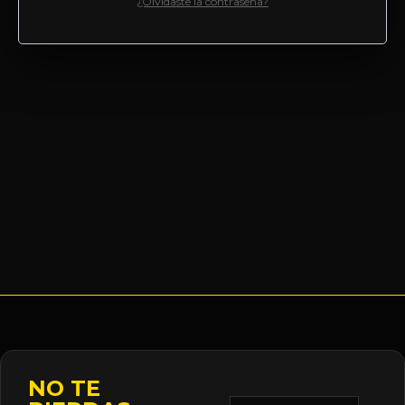
¿Olvidaste la contraseña?
NO TE
Correo