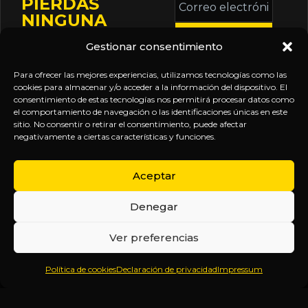
PIERDAS
electrónico
NINGUNA
*
ACTUALIZACIÓN
Gestionar consentimiento
Mantente informado
sobre la agenda de
Para ofrecer las mejores experiencias, utilizamos tecnologías como las
eventos, nuevas
cookies para almacenar y/o acceder a la información del dispositivo. El
consentimiento de estas tecnologías nos permitirá procesar datos como
publicaciones y
el comportamiento de navegación o las identificaciones únicas en este
actualizaciones de tu
sitio. No consentir o retirar el consentimiento, puede afectar
negativamente a ciertas características y funciones.
suscripción.
Aceptar
Denegar
EXPLORA
LEGAL
SÍGUENOS
Ver preferencias
Inicio
Política
Inteligencia
Política de cookies
Declaración de privacidad
Impressum
Sobre
de
sin
Daniel
Privacidad
censura.
Contenido
Términos y