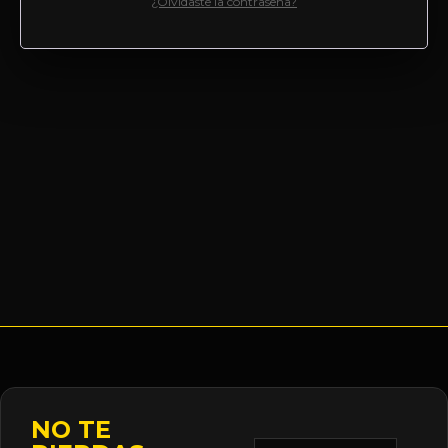
¿Olvidaste la contraseña?
NO TE
Correo