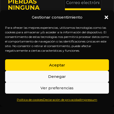
PIERDAS
electrónico
NINGUNA
*
ACTUALIZACIÓN
Gestionar consentimiento
Mantente informado
sobre la agenda de
Para ofrecer las mejores experiencias, utilizamos tecnologías como las
eventos, nuevas
cookies para almacenar y/o acceder a la información del dispositivo. El
consentimiento de estas tecnologías nos permitirá procesar datos como
publicaciones y
el comportamiento de navegación o las identificaciones únicas en este
actualizaciones de tu
sitio. No consentir o retirar el consentimiento, puede afectar
negativamente a ciertas características y funciones.
suscripción.
Aceptar
Denegar
EXPLORA
LEGAL
SÍGUENOS
Ver preferencias
Inicio
Política
Inteligencia
Política de cookies
Declaración de privacidad
Impressum
Sobre
de
sin
Daniel
Privacidad
censura.
Contenido
Términos y