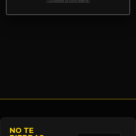
¿Olvidaste la contraseña?
NO TE
Correo