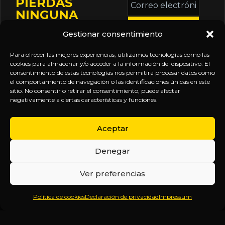
PIERDAS
electrónico
NINGUNA
*
ACTUALIZACIÓN
Gestionar consentimiento
Mantente informado
sobre la agenda de
Para ofrecer las mejores experiencias, utilizamos tecnologías como las
eventos, nuevas
cookies para almacenar y/o acceder a la información del dispositivo. El
consentimiento de estas tecnologías nos permitirá procesar datos como
publicaciones y
el comportamiento de navegación o las identificaciones únicas en este
actualizaciones de tu
sitio. No consentir o retirar el consentimiento, puede afectar
negativamente a ciertas características y funciones.
suscripción.
Aceptar
Denegar
EXPLORA
LEGAL
SÍGUENOS
Ver preferencias
Inicio
Política
Inteligencia
Política de cookies
Declaración de privacidad
Impressum
Sobre
de
sin
Daniel
Privacidad
censura.
Contenido
Términos y