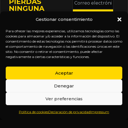
PIERDAS
electrónico
NINGUNA
*
ACTUALIZACIÓN
Gestionar consentimiento
Mantente informado
sobre la agenda de
Para ofrecer las mejores experiencias, utilizamos tecnologías como las
eventos, nuevas
cookies para almacenar y/o acceder a la información del dispositivo. El
consentimiento de estas tecnologías nos permitirá procesar datos como
publicaciones y
el comportamiento de navegación o las identificaciones únicas en este
actualizaciones de tu
sitio. No consentir o retirar el consentimiento, puede afectar
negativamente a ciertas características y funciones.
suscripción.
Aceptar
Denegar
EXPLORA
LEGAL
SÍGUENOS
Ver preferencias
Inicio
Política
Inteligencia
Política de cookies
Declaración de privacidad
Impressum
Sobre
de
sin
Daniel
Privacidad
censura.
Contenido
Términos y