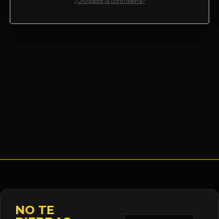
¿Olvidaste la contraseña?
NO TE
Correo