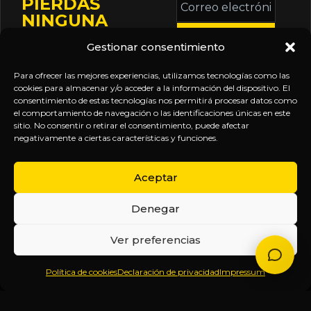
PIERDAS
electrónico
NINGUNA
*
ACTUALIZACIÓN
Gestionar consentimiento
Mantente informado
sobre la agenda de
Para ofrecer las mejores experiencias, utilizamos tecnologías como las
eventos, nuevas
cookies para almacenar y/o acceder a la información del dispositivo. El
consentimiento de estas tecnologías nos permitirá procesar datos como
publicaciones y
el comportamiento de navegación o las identificaciones únicas en este
actualizaciones de tu
sitio. No consentir o retirar el consentimiento, puede afectar
negativamente a ciertas características y funciones.
suscripción.
Aceptar
Denegar
EXPLORA
LEGAL
SÍGUENOS
Ver preferencias
Inicio
Política
Inteligencia
Política de cookies
Declaración de privacidad
Impressum
Sobre
de
sin
Daniel
Privacidad
censura.
Contenido
Términos y