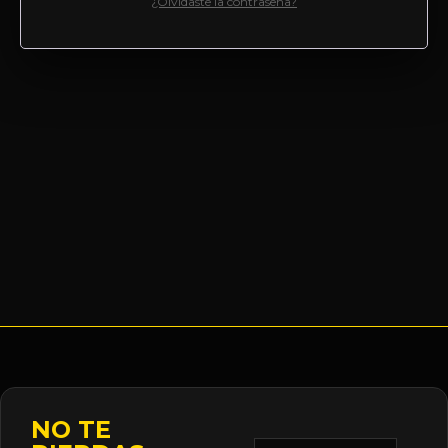
¿Olvidaste la contraseña?
NO TE
Correo