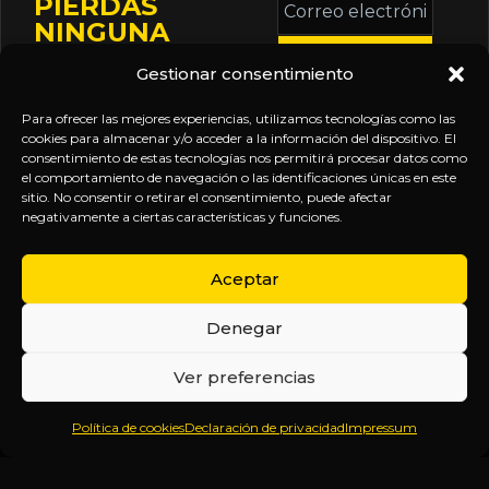
PIERDAS
electrónico
NINGUNA
*
ACTUALIZACIÓN
Gestionar consentimiento
Mantente informado
sobre la agenda de
Para ofrecer las mejores experiencias, utilizamos tecnologías como las
eventos, nuevas
cookies para almacenar y/o acceder a la información del dispositivo. El
consentimiento de estas tecnologías nos permitirá procesar datos como
publicaciones y
el comportamiento de navegación o las identificaciones únicas en este
actualizaciones de tu
sitio. No consentir o retirar el consentimiento, puede afectar
negativamente a ciertas características y funciones.
suscripción.
Aceptar
Denegar
EXPLORA
LEGAL
SÍGUENOS
Ver preferencias
Inicio
Política
Inteligencia
Política de cookies
Declaración de privacidad
Impressum
Sobre
de
sin
Daniel
Privacidad
censura.
Contenido
Términos y