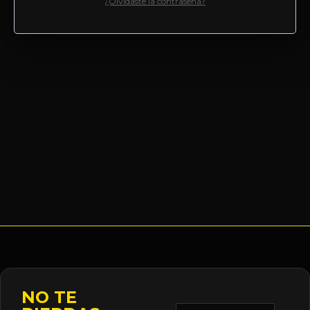
¿Olvidaste la contraseña?
NO TE
Correo