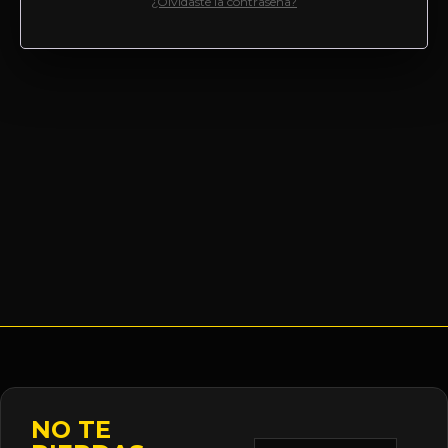
¿Olvidaste la contraseña?
NO TE
Correo