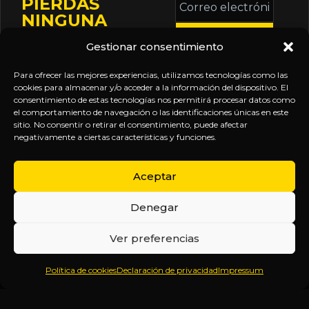
PIERDAS
electrónico
NINGUNA
*
ACTUALIZACIÓN
Gestionar consentimiento
Mantente informado
sobre la agenda de
Para ofrecer las mejores experiencias, utilizamos tecnologías como las
eventos, nuevas
cookies para almacenar y/o acceder a la información del dispositivo. El
consentimiento de estas tecnologías nos permitirá procesar datos como
publicaciones y
el comportamiento de navegación o las identificaciones únicas en este
actualizaciones de tu
sitio. No consentir o retirar el consentimiento, puede afectar
negativamente a ciertas características y funciones.
suscripción.
Aceptar
Denegar
EXPLORA
LEGAL
SÍGUENOS
Ver preferencias
Inicio
Política
Inteligencia
Política de cookies
Declaración de privacidad
Impressum
Sobre
de
sin
Daniel
Privacidad
censura.
Contenido
Términos y