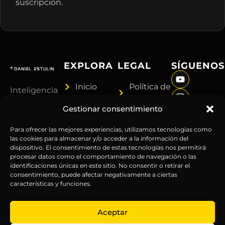
suscripción.
EXPLORA
LEGAL
SÍGUENOS
Inicio
Política de
Inteligencia
Sobre
Privacidad
sin
Gestionar consentimiento
Daniel
Términos y
censura.
Contenido
Condiciones
Anticipándonos
Para ofrecer las mejores experiencias, utilizamos tecnologías como
Suscripciones
Aviso
las cookies para almacenar y/o acceder a la información del
a los
dispositivo. El consentimiento de estas tecnologías nos permitirá
Webinars
Legal
acontecimientos
procesar datos como el comportamiento de navegación o las
Contacto
Advertencia
globales
identificaciones únicas en este sitio. No consentir o retirar el
Financiera
consentimiento, puede afectar negativamente a ciertas
desde
características y funciones.
Política
hace más
de
de 25
Aceptar
Cookies
años.